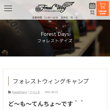
toggle
navigation
営業時間／11:00〜18:00 定休日／月・火
Forest Days
フォレストデイズ
フォレストウィングキャンプ
Forest Days
>
イベント
2017.03.22
ど～も～てんちょ～です＾＾