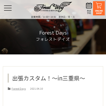
toggle
navigation
営業時間／11:00〜18:00 定休日／月・火
Forest Days
フォレストデイズ
出張カスタム！〜in三重県〜
Forest Days
2021.04.10