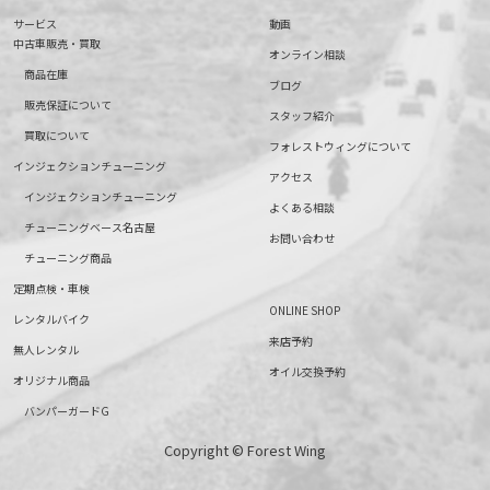
サービス
動画
中古車販売・買取
オンライン相談
商品在庫
ブログ
販売保証について
スタッフ紹介
買取について
フォレストウィングについて
インジェクションチューニング
アクセス
インジェクションチューニング
よくある相談
チューニングベース名古屋
お問い合わせ
チューニング商品
定期点検・車検
ONLINE SHOP
レンタルバイク
来店予約
無人レンタル
オイル交換予約
オリジナル商品
バンパーガードG
Copyright © Forest Wing