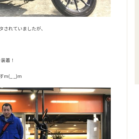
タされていましたが、
を装着！
(_ _)m