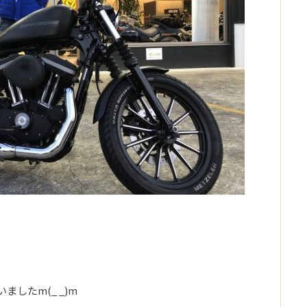
、
したm(_ _)m