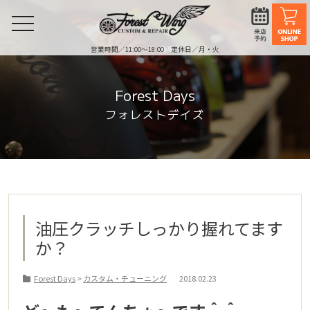
toggle
navigation
営業時間／11:00〜18:00 定休日／月・火
Forest Days
フォレストデイズ
油圧クラッチしっかり握れてます
か？
Forest Days
>
カスタム・チューニング
2018.02.23