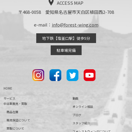
ACCESS MAP
〒468-0058 愛知県名古屋市天白区植田西2-708
e-mail：
info@forest-wing.com
地下鉄【塩釜口駅】徒歩5分
駐車場完備
HOME
サービス
動画
中古車販売・買取
オンライン相談
商品在庫
ブログ
販売保証について
スタッフ紹介
買取について
フォレストウィングについて