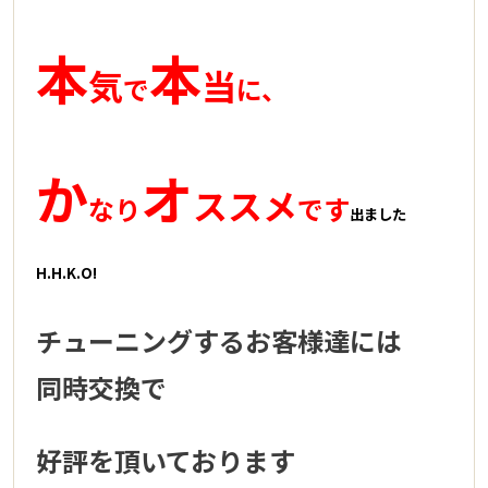
本
本
気
当
で
に、
か
オ
ススメ
なり
です
出ました
H.H.K.O!
チューニングするお客様達には
同時交換で
好評を頂いております