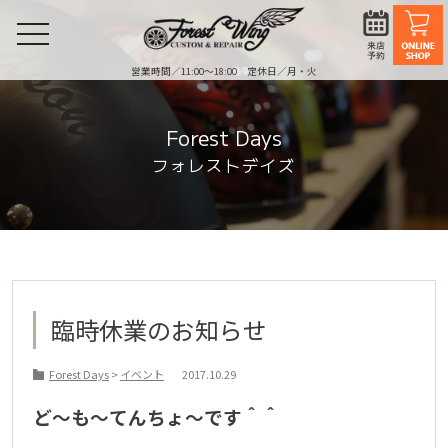
toggle
navigation
営業時間／11:00〜18:00 定休日／月・火
Forest Days
フォレストデイズ
臨時休業のお知らせ
Forest Days
>
イベント
2017.10.29
ど～も～てんちょ～です＾＾