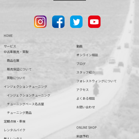
HOME
サービス
動画
中古車販売・買取
オンライン相談
商品在庫
ブログ
販売保証について
スタッフ紹介
買取について
フォレストウィングについて
インジェクションチューニング
アクセス
インジェクションチューニング
よくある相談
チューニングベース名古屋
お問い合わせ
チューニング商品
定期点検・車検
ONLINE SHOP
レンタルバイク
来店予約
無人レンタル