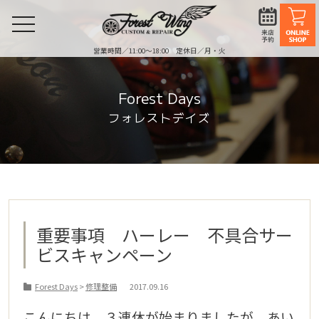
toggle
navigation
営業時間／11:00〜18:00 定休日／月・火
Forest Days
フォレストデイズ
重要事項 ハーレー 不具合サー
ビスキャンペーン
Forest Days
>
修理整備
2017.09.16
こんにちは ３連休が始まりましたが あい