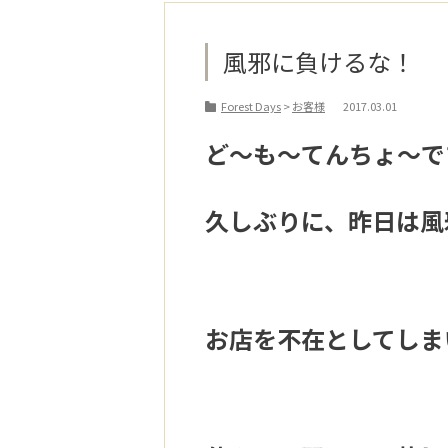
風邪に負けるな！
Forest Days
>
お客様
2017.03.01
ど～も～てんちょ～で
久しぶりに、昨日は風
お店を不在としてしま