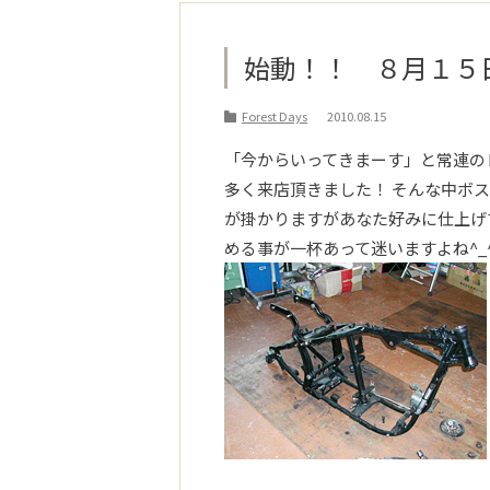
始動！！ ８月１５
Forest Days
2010.08.15
「今からいってきまーす」と常連の
多く来店頂きました！ そんな中ボ
が掛かりますがあなた好みに仕上げ
める事が一杯あって迷いますよね^_