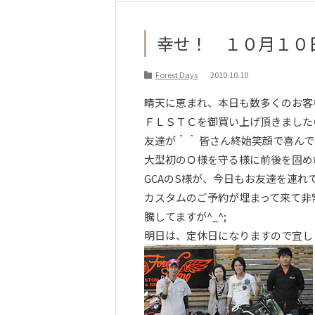
幸せ！ １０月１０
Forest Days
2010.10.10
晴天に恵まれ、本日も数多くのお客
ＦＬＳＴＣを御買い上げ頂きました
友達が＾＾ 皆さん終始笑顔で喜ん
大型初のＯ様を守る様に前後を固め
GCAのS様が、今日もお友達を連
カスタムのご予約が埋まって来て非
騰してますが^_^;
明日は、定休日になりますので宜し