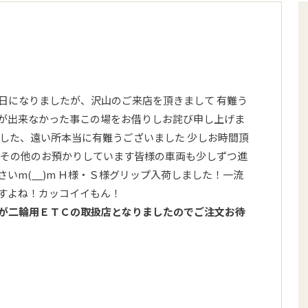
日になりましたが、沢山のご来店を頂きまして 有難う
が出来なかった事この場をお借りしお詫び申し上げま
ました、遠い所本当に有難うございました 少しお時間頂
 その他のお預かりしています皆様の車両も少しずつ進
いm(__)m Ｈ様・Ｓ様グリップ入荷しました！一流
すよね！カッコイイもん！
が二輪用ＥＴＣの取扱店となりましたのでご注文お待