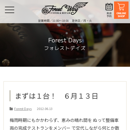
toggle
navigation
営業時間／11:00〜18:00 定休日／月・火
Forest Days
フォレストデイズ
まずは１台！ ６月１３日
Forest Days
2012.06.13
梅雨時期にもかかわらず、恵みの晴れ間を ぬって整備車
両の完成テストランをメンバー で交代しながら何とか数