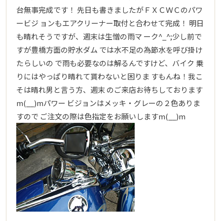
台無事完成です！ 先日も書きましたがＦＸＣＷＣのパワ
ービジ ョンもエアクリーナー取付と合わせて完成！ 明日
も晴れそうですが、週末は生憎の雨マ ーク^_^;少し前で
すが豊橋方面の貯水ダム では水不足の為節水を呼び掛け
たらしいの で雨も必要なのは解るんですけど、バイク 乗
りにはやっぱり晴れて貰わないと困りま すもんね！我こ
そは晴れ男と言う方、週末 のご来店お待ちしております
m(__)mパワー ビジョンはメッキ・グレーの２色ありま
すので ご注文の際は色指定をお願いしますm(__)m