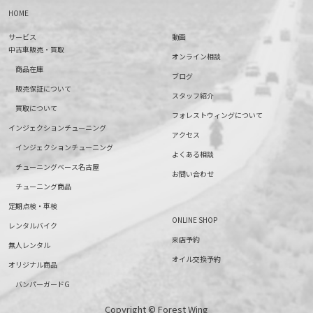
HOME
サービス
動画
中古車販売・買取
オンライン相談
商品在庫
ブログ
販売保証について
スタッフ紹介
買取について
フォレストウィングについて
インジェクションチューニング
アクセス
インジェクションチューニング
よくある相談
チューニングベース名古屋
お問い合わせ
チューニング商品
定期点検・車検
ONLINE SHOP
レンタルバイク
来店予約
無人レンタル
オイル交換予約
オリジナル商品
バンパーガードG
Copyright © Forest Wing