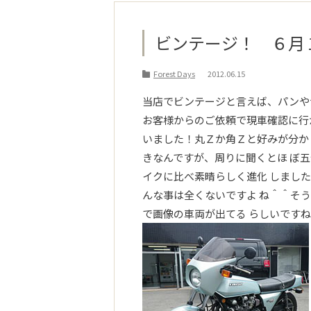
ビンテージ！ ６月
Forest Days
2012.06.15
当店でビンテージと言えば、パンや
お客様からのご依頼で現車確認に行
いました！丸Ｚか角Ｚと好みが分か
きなんですが、周りに聞くとほ ぼ
イクに比べ素晴らしく進化 しまし
んな事は全くないですよ ね＾＾そ
で画像の車両が出てる らしいですね