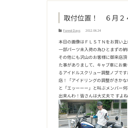
取付位置！ ６月２
Forest Days
2012.06.24
本日の画像はＦＬＳＴＮをお買い上
一部パーツ未入荷の為ひとまずの納
その他にも沢山のお客様に御来店頂
た事がありまして、キャブ車にお乗
るアイドルスクリュー調整ノブです
店！「アイドリングの調整がきかない
と「エッーーー」と叫ぶメンバー何事
出来んわ！皆さんは大丈夫で すよね