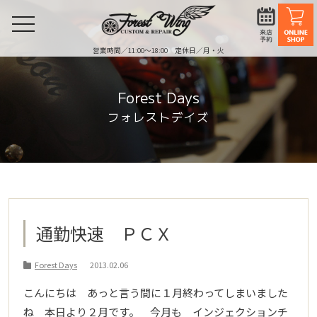
toggle
navigation
営業時間／11:00〜18:00 定休日／月・火
Forest Days
フォレストデイズ
通勤快速 ＰＣＸ
Forest Days
2013.02.06
こんにちは あっと言う間に１月終わってしまいました
ね 本日より２月です。 今月も インジェクションチ