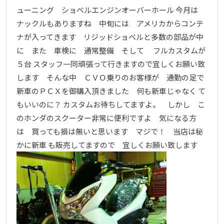
ューニング ショベルエンジンオーバーホール 今月は
ナックルもありますね 中旬には アメリカからコンテ
ナが入ってきます リジッドショベルと多数の部品が中
に また 車検に 通常整備 そして フルカスタムが
５台 スタッフ一同頑張って行きますので宜しくお願い致
します そんな中 ＣＶＯ乗りのお客様が 通勤の足で
新車のＰＣＸを御購入頂きました 何も新車じゃなく て
もいいのに？ カスタムお待ちしてますよ。 しかし こ
のホンダのスクーター非常に便利ですよ 気になる方
は 買っても損は無いと思います マジで！ 当店は秘
かに新車 も販売してますので 宜しくお願い致します