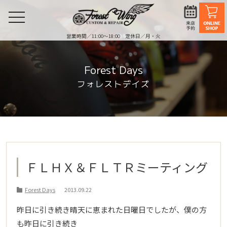
toggle
navigation
営業時間／11:00〜18:00 定休日／月・火
Forest Days
フォレストデイズ
ＦＬＨＸ＆ＦＬＴＲミーティング
Forest Days
2013.09.22
昨日に引き続き晴天に恵まれた日曜日でしたが、僕の方
も昨日に引き続き