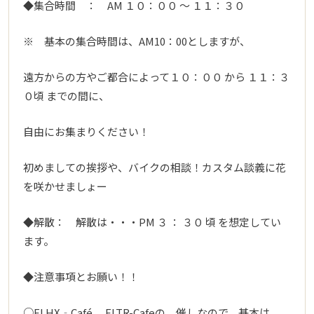
◆集合時間 ： AM １０：００ ～ １１：３０
※ 基本の集合時間は、AM10：00としますが、
遠方からの方やご都合によって１０：００ から １１：３
０頃 までの間に、
自由にお集まりください！
初めましての挨拶や、バイクの相談！カスタム談義に花
を咲かせましょー
◆解散： 解散は・・・PM ３ ： ３０ 頃 を想定してい
ます。
◆注意事項とお願い！！
○FLHX‐Café FLTR-Cafeの 催しなので、基本は