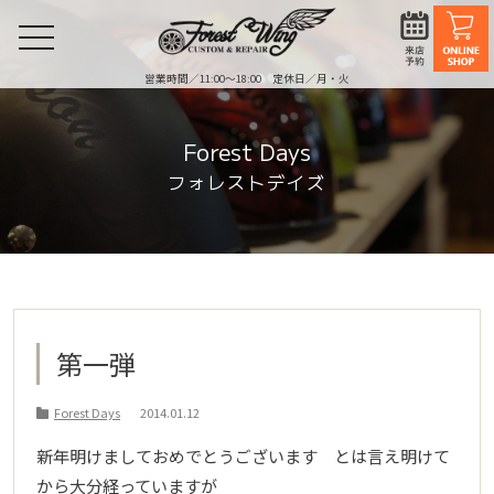
toggle
navigation
営業時間／11:00〜18:00 定休日／月・火
Forest Days
フォレストデイズ
第一弾
Forest Days
2014.01.12
新年明けましておめでとうございます とは言え明けて
から大分経っていますが