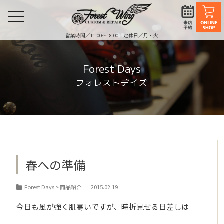
toggle
navigation
営業時間／11:00〜18:00 定休日／月・火
Forest Days
フォレストデイズ
春への準備
Forest Days
>
商品紹介
2015.02.19
今日も風が強く肌寒いですが、時折見せる日差しは