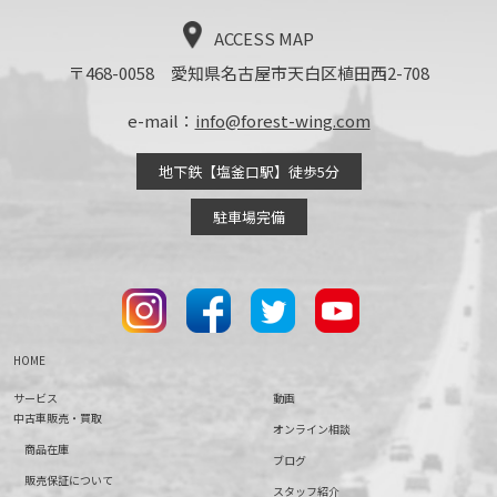
ACCESS MAP
〒468-0058 愛知県名古屋市天白区植田西2-708
e-mail：
info@forest-wing.com
地下鉄【塩釜口駅】徒歩5分
駐車場完備
HOME
サービス
動画
中古車販売・買取
オンライン相談
商品在庫
ブログ
販売保証について
スタッフ紹介