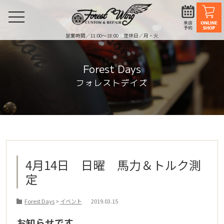
toggle
navigation
営業時間／11:00〜18:00 定休日／月・火
Forest Days
フォレストデイズ
4月14日 日曜 馬力＆トルク測
定
Forest Days
>
イベント
2019.03.15
お知らせです