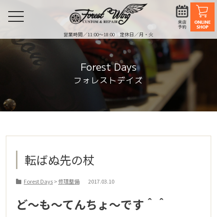
toggle
navigation
営業時間／11:00〜18:00 定休日／月・火
Forest Days
フォレストデイズ
転ばぬ先の杖
Forest Days
>
修理整備
2017.03.10
ど～も～てんちょ～です＾＾