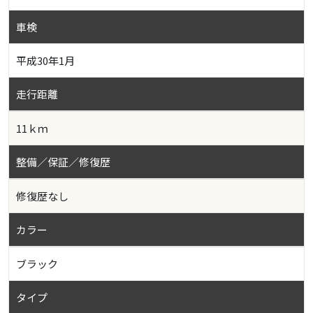
車検
平成30年1月
走行距離
11ｋｍ
整備／保証／修復歴
修復歴なし
カラー
ブラック
タイプ