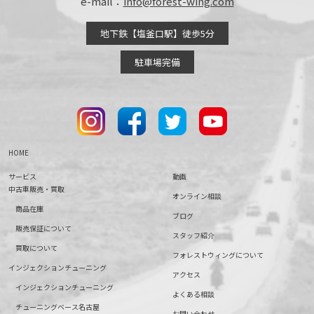
e-mail：
info@forest-wing.com
地下鉄【塩釜口駅】徒歩5分
駐車場完備
HOME
サービス
動画
中古車販売・買取
オンライン相談
商品在庫
ブログ
販売保証について
スタッフ紹介
買取について
フォレストウィングについて
インジェクションチューニング
アクセス
インジェクションチューニング
よくある相談
チューニングベース名古屋
お問い合わせ