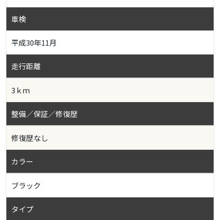
車検
平成30年11月
走行距離
3ｋｍ
整備／保証／修復歴
修復歴なし
カラー
ブラック
タイプ