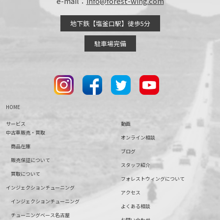
e-mail：
info@forest-wing.com
地下鉄【塩釜口駅】徒歩5分
駐車場完備
HOME
サービス
動画
中古車販売・買取
オンライン相談
商品在庫
ブログ
販売保証について
スタッフ紹介
買取について
フォレストウィングについて
インジェクションチューニング
アクセス
インジェクションチューニング
よくある相談
チューニングベース名古屋
お問い合わせ