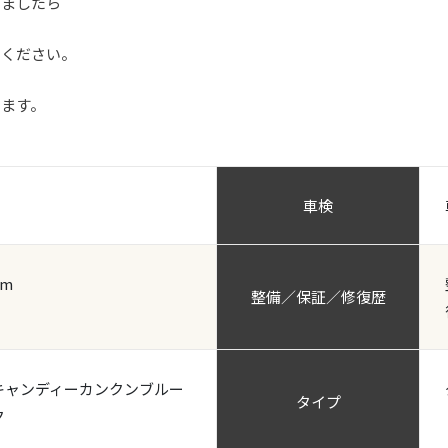
いましたら
せください。
ります。
車検
km
整備／保証／修復歴
キャンディーカンクンブルー
タイプ
ク