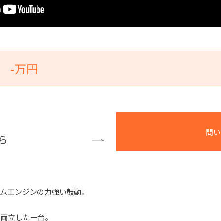
-万円
問い
ら
カムエンジンの力強い鼓動。
を両立した一台。