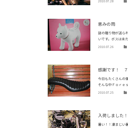
2010.07.28
恵みの雨
謎の贈り物が送ら
いです。ボスは未
2010.07.26
感謝です！ ７
今日もたくさんの御
そんな中Ｆｏｒｅ
2010.07.25
入荷しました
暑い！！凄まじい