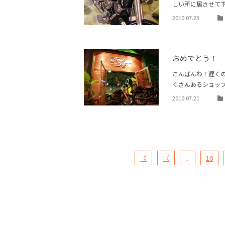
しい所に居させて下さ
2010.07.23
おめでとう！
こんばんわ！遅く
くさんあるショッ
2010.07.21
《
〈
...
10