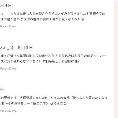
８月４日
ます＾＾またまた差し入れを頂き今年初のスイカを頂きました！事務所で仕
きまで居た筈の ボスやお客様の姿が工場から見えなくなり何…
Forest Days
(-_-;) ８月３日
きますが皆さん体調は崩していませんか？ お盆休みはもう目の前です！力一
ボスが気が変わらないうちに） 本日も新しいお客様に御来…
Forest Days
１日
目の更新です！先程登場しましたM子ちゃんの彼氏「俺もなんか買いたくなっ
ね～その気持ちよーく解ります(-_-;) そんなこ…
Forest Days