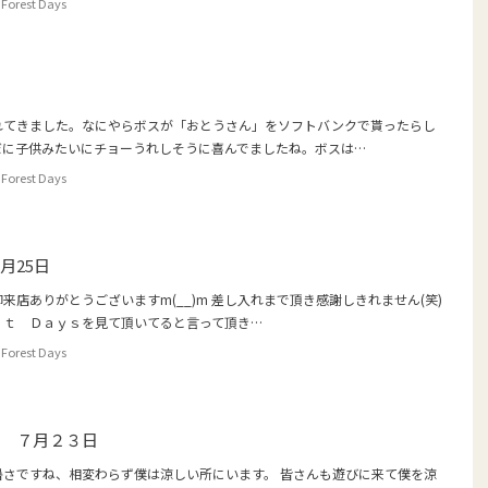
Forest Days
れてきました。なにやらボスが「おとうさん」をソフトバンクで貰ったらし
だに子供みたいにチョーうれしそうに喜んでましたね。ボスは…
Forest Days
月25日
来店ありがとうございますm(__)m 差し入れまで頂き感謝しきれません(笑)
ｓｔ Ｄａｙｓを見て頂いてると言って頂き…
Forest Days
！ ７月２３日
暑さですね、相変わらず僕は涼しい所にいます。 皆さんも遊びに来て僕を涼