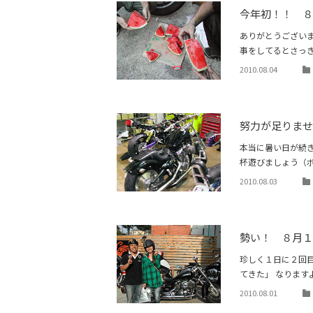
今年初！！ 
ありがとうござい
事をしてるとさっ
2010.08.04
努力が足りません
本当に暑い日が続
杯遊びましょう（
2010.08.03
勢い！ ８月
珍しく１日に２回
てきた」 なりますよ
2010.08.01