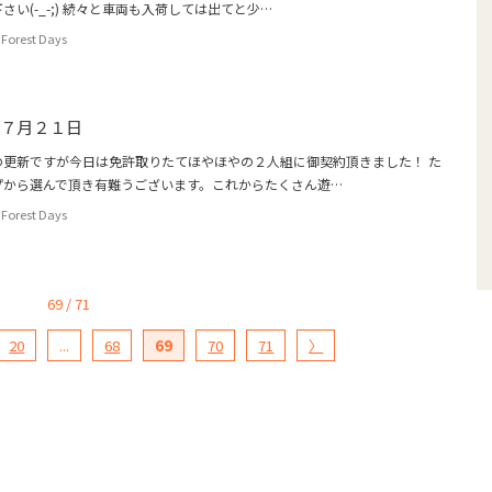
い(-_-;) 続々と車両も入荷しては出てと少…
Forest Days
 ７月２１日
の更新ですが今日は免許取りたてほやほやの２人組に御契約頂きました！ た
プから選んで頂き有難うございます。これからたくさん遊…
Forest Days
69 / 71
20
...
68
69
70
71
〉