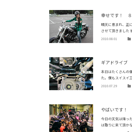
幸せです！ 
晴天に恵まれ、正
させて頂きました
2010.08.01
ギアドライブ
本日はたくさんの
た。僕もスイスイ
2010.07.29
やばいです！
今日の天気は降っ
は取りに来て頂か