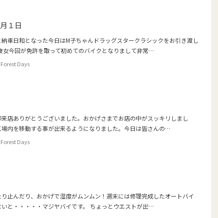
８月１日
に納車日和となった今日はM子ちゃんドラッグスタークラシックをお引き渡し
 彼女今回が免許を取って初めてのバイクとなりまして非常…
Forest Days
御来店ありがとうございました。おかげさまでお店の中がスッキリしまし
工場内を移動する事が出来るようになりました。今日は皆さんの…
Forest Days
たり止んだり、おかげで湿度がムンムン！週末には修理完成したオートバイ
ないと・・・・・マジヤバイです。 ちょっとウエストが出…