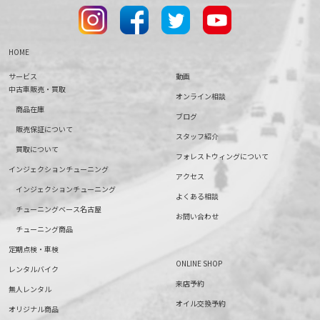
HOME
サービス
動画
中古車販売・買取
オンライン相談
商品在庫
ブログ
販売保証について
スタッフ紹介
買取について
フォレストウィングについて
インジェクションチューニング
アクセス
インジェクションチューニング
よくある相談
チューニングベース名古屋
お問い合わせ
チューニング商品
定期点検・車検
ONLINE SHOP
レンタルバイク
来店予約
無人レンタル
オイル交換予約
オリジナル商品