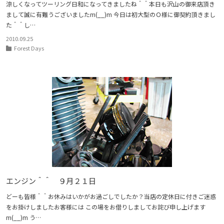
涼しくなってツーリング日和になってきましたね＾＾本日も沢山の御来店頂き
まして誠に有難うございましたm(__)m 今日は初大型のＯ様に御契約頂きまし
た＾＾し…
2010.09.25
Forest Days
エンジン＾＾ ９月２１日
どーも皆様＾＾お休みはいかがお過ごしでしたか？当店の定休日に付きご迷惑
をお掛けしましたお客様には この場をお借りしましてお詫び申し上げます
m(__)m う…