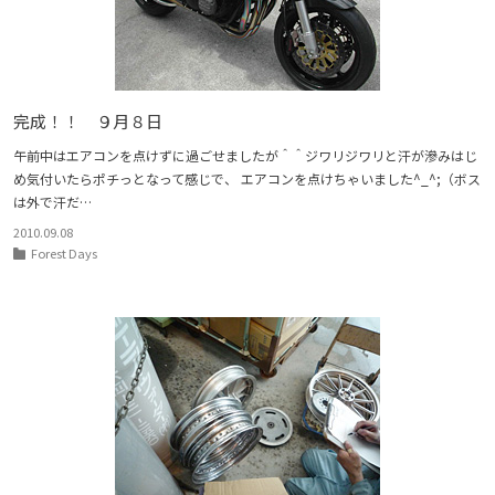
完成！！ ９月８日
午前中はエアコンを点けずに過ごせましたが＾＾ジワリジワリと汗が滲みはじ
め気付いたらポチっとなって感じで、 エアコンを点けちゃいました^_^;（ボス
は外で汗だ…
2010.09.08
Forest Days