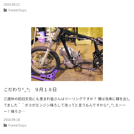
2010.09.21
Forest Days
こだわり^_^; ９月１８日
三連休の初日天気にも恵まれ皆さんはツーリングですか？ 僕は洗車に精を出し
てました＾＾ボスがエンジン降ろして洗ってと言うもんですから^_^; エーー
ー！降ろさ…
2010.09.18
Forest Days